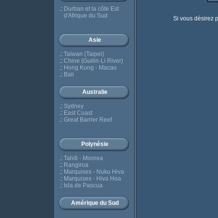
.:
Durban et la côte Est
d'Afrique du Sud
Si vous désirez pl
Asie
.:
Taïwan (Taipei)
.:
Chine (Guilin-Li River)
.:
Hong Kong - Macao
.:
Bali
Australie
.:
Sydney
.:
East Coast
.:
Great Barrier Reef
Polynésie
.:
Tahiti - Moorea
.:
Rangiroa
.:
Marquises - Nuku Hiva
.:
Marquises - Hiva Hoa
.:
Isla de Pascua
Amérique du Sud