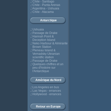
.:
Chile - Santiago
.:
Chile - Punta Arenas
.:
Argentina - Ushuaia
.:
Chile - Atacama
Antarctique
.:
Ushuaia
.:
Passage de Drake
.:
Hannah Point &
Deception Island
.:
Neko Harbour & Almirante
Brown Station
.:
Pleneau Island &
Vernadsky Ukranian
scientific station
.:
Passage de Drake
.:
Quelques chiffres et un
peu d'histoire sur
l'Antarctique
Amérique du Nord
.:
Los Angeles en bus
.:
Las Vegas - errances
.:
Hollywood - errances
Retour en Europe