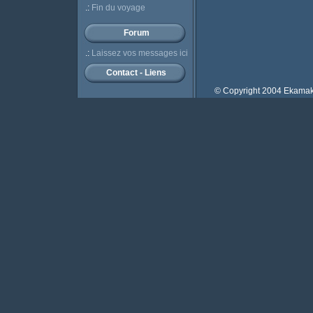
.:
Fin du voyage
Forum
.:
Laissez vos messages ici
Contact - Liens
© Copyright 2004 Ekamako.