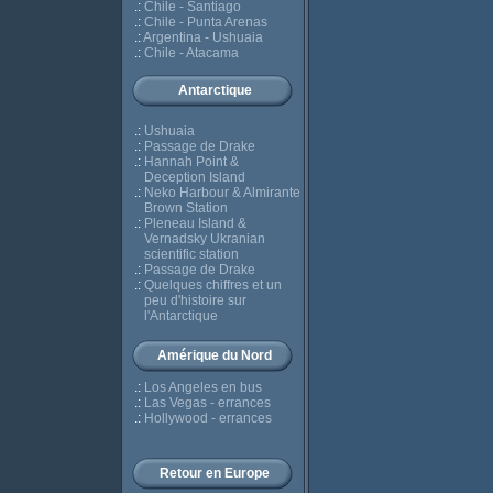
.:
Chile - Santiago
.:
Chile - Punta Arenas
.:
Argentina - Ushuaia
.:
Chile - Atacama
Antarctique
.:
Ushuaia
.:
Passage de Drake
.:
Hannah Point &
Deception Island
.:
Neko Harbour & Almirante
Brown Station
.:
Pleneau Island &
Vernadsky Ukranian
scientific station
.:
Passage de Drake
.:
Quelques chiffres et un
peu d'histoire sur
l'Antarctique
Amérique du Nord
.:
Los Angeles en bus
.:
Las Vegas - errances
.:
Hollywood - errances
Retour en Europe