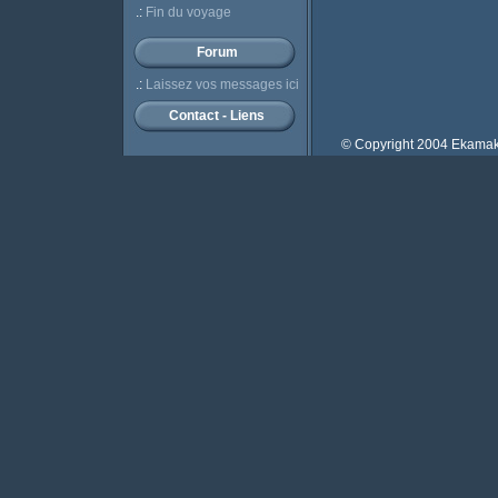
.:
Fin du voyage
Forum
.:
Laissez vos messages ici
Contact - Liens
© Copyright 2004 Ekamako.