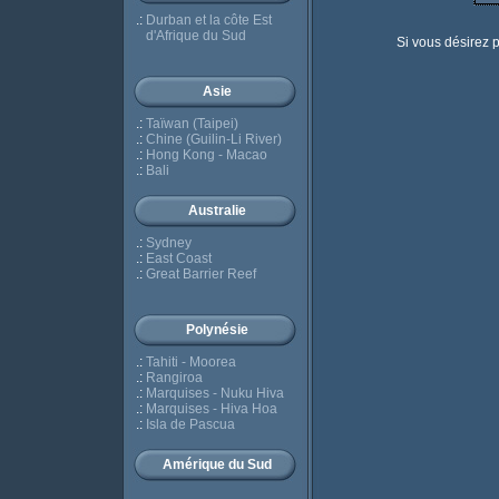
.:
Durban et la côte Est
d'Afrique du Sud
Si vous désirez pl
Asie
.:
Taïwan (Taipei)
.:
Chine (Guilin-Li River)
.:
Hong Kong - Macao
.:
Bali
Australie
.:
Sydney
.:
East Coast
.:
Great Barrier Reef
Polynésie
.:
Tahiti - Moorea
.:
Rangiroa
.:
Marquises - Nuku Hiva
.:
Marquises - Hiva Hoa
.:
Isla de Pascua
Amérique du Sud