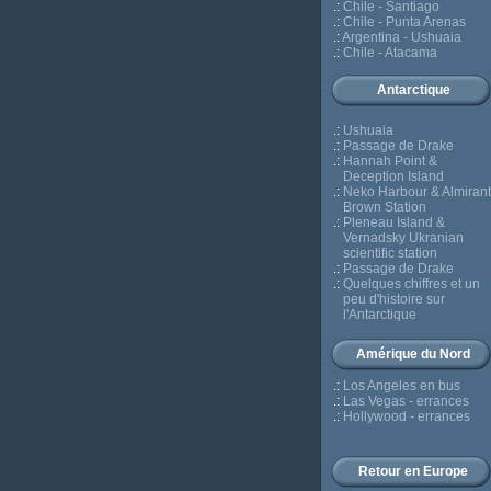
.:
Chile - Santiago
.:
Chile - Punta Arenas
.:
Argentina - Ushuaia
.:
Chile - Atacama
Antarctique
.:
Ushuaia
.:
Passage de Drake
.:
Hannah Point &
Deception Island
.:
Neko Harbour & Almiran
Brown Station
.:
Pleneau Island &
Vernadsky Ukranian
scientific station
.:
Passage de Drake
.:
Quelques chiffres et un
peu d'histoire sur
l'Antarctique
Amérique du Nord
.:
Los Angeles en bus
.:
Las Vegas - errances
.:
Hollywood - errances
Retour en Europe