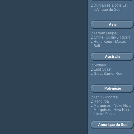
.:
Durban et la côte Est
d'Afrique du Sud
Asie
.:
Taïwan (Taipei)
.:
Chine (Guilin-Li River)
.:
Hong Kong - Macao
.:
Bali
Australie
.:
Sydney
.:
East Coast
.:
Great Barrier Reef
Polynésie
.:
Tahiti - Moorea
.:
Rangiroa
.:
Marquises - Nuku Hiva
.:
Marquises - Hiva Hoa
.:
Isla de Pascua
Amérique du Sud